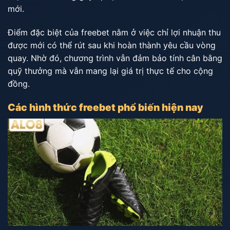
mới.
Điểm đặc biệt của freebet nằm ở việc chỉ lợi nhuận thu
được mới có thể rút sau khi hoàn thành yêu cầu vòng
quay. Nhờ đó, chương trình vẫn đảm bảo tính cân bằng
quỹ thưởng mà vẫn mang lại giá trị thực tế cho cộng
đồng.
Các hình thức freebet phổ biến hiện nay