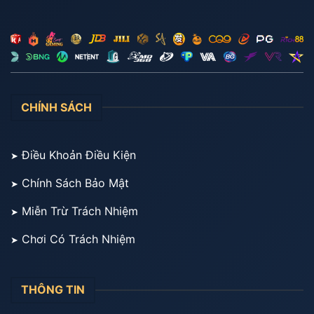
CHÍNH SÁCH
Điều Khoản Điều Kiện
Chính Sách Bảo Mật
Miễn Trừ Trách Nhiệm
Chơi Có Trách Nhiệm
THÔNG TIN