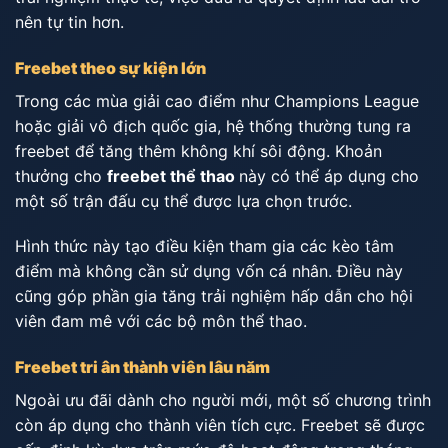
nên tự tin hơn.
Freebet theo sự kiện lớn
Trong các mùa giải cao điểm như Champions League
hoặc giải vô địch quốc gia, hệ thống thường tung ra
freebet để tăng thêm không khí sôi động. Khoản
thưởng cho
freebet thể thao
này có thể áp dụng cho
một số trận đấu cụ thể được lựa chọn trước.
Hình thức này tạo điều kiện tham gia các kèo tâm
điểm mà không cần sử dụng vốn cá nhân. Điều này
cũng góp phần gia tăng trải nghiệm hấp dẫn cho hội
viên đam mê với các bộ môn thể thao.
Freebet tri ân thành viên lâu năm
Ngoài ưu đãi dành cho người mới, một số chương trình
còn áp dụng cho thành viên tích cực. Freebet sẽ được