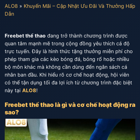
ALO8
»
Khuyến Mãi – Cập Nhật Ưu Đãi Và Thưởng Hấp
Dẫn
Freebet thể thao
đang trở thành chương trình được
quan tâm mạnh mẽ trong cộng đồng yêu thích cá độ
trực tuyến. Đây là hình thức tặng thưởng miễn phí cho
phép tham gia các kèo bóng đá, bóng rổ hoặc nhiều
bộ môn khác mà không cần dùng đến ngân sách cá
nhân ban đầu. Khi hiểu rõ cơ chế hoạt động, hội viên
có thể tận dụng tối đa lợi ích từ chương trình đặc biệt
này tại
ALO8
!
Freebet thể thao là gì và cơ chế hoạt động ra
sao?