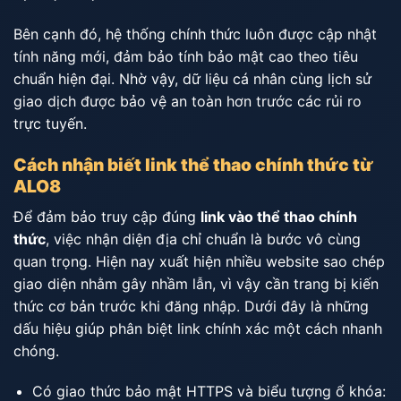
Bên cạnh đó, hệ thống chính thức luôn được cập nhật
tính năng mới, đảm bảo tính bảo mật cao theo tiêu
chuẩn hiện đại. Nhờ vậy, dữ liệu cá nhân cùng lịch sử
giao dịch được bảo vệ an toàn hơn trước các rủi ro
trực tuyến.
Cách nhận biết link thể thao chính thức từ
ALO8
Để đảm bảo truy cập đúng
link vào thể thao chính
thức
, việc nhận diện địa chỉ chuẩn là bước vô cùng
quan trọng. Hiện nay xuất hiện nhiều website sao chép
giao diện nhằm gây nhầm lẫn, vì vậy cần trang bị kiến
thức cơ bản trước khi đăng nhập. Dưới đây là những
dấu hiệu giúp phân biệt link chính xác một cách nhanh
chóng.
Có giao thức bảo mật HTTPS và biểu tượng ổ khóa: