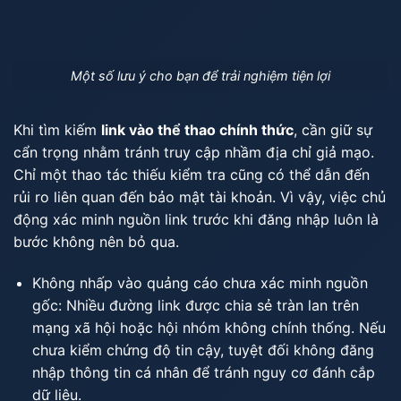
Một số lưu ý cho bạn để trải nghiệm tiện lợi
Khi tìm kiếm
link vào thể thao chính thức
, cần giữ sự
cẩn trọng nhằm tránh truy cập nhầm địa chỉ giả mạo.
Chỉ một thao tác thiếu kiểm tra cũng có thể dẫn đến
rủi ro liên quan đến bảo mật tài khoản. Vì vậy, việc chủ
động xác minh nguồn link trước khi đăng nhập luôn là
bước không nên bỏ qua.
Không nhấp vào quảng cáo chưa xác minh nguồn
gốc: Nhiều đường link được chia sẻ tràn lan trên
mạng xã hội hoặc hội nhóm không chính thống. Nếu
chưa kiểm chứng độ tin cậy, tuyệt đối không đăng
nhập thông tin cá nhân để tránh nguy cơ đánh cắp
dữ liệu.