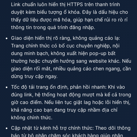
Link chuẩn luôn hiển thị HTTPS trên thanh trình
duyệt kèm biểu tượng ổ khóa. Đây là dấu hiệu cho
thấy dữ liệu được mã hóa, giúp hạn chế rủi ro rò rỉ
thông tin trong quá trình đăng nhập.
Giao diện hiển thị rõ ràng, không quảng cáo lạ:
Trang chính thức có bố cục chuyên nghiệp, nội
dung minh bạch, không xuất hiện pop-up bất
thường hoặc chuyển hướng sang website khác. Nếu
giao diện rối mắt, nhiều quảng cáo chen ngang, cần
dừng truy cập ngay.
Tốc độ tải trang ổn định, phản hồi nhanh: Khi vào
đúng link, hệ thống hoạt động mượt mà kể cả trong
giờ cao điểm. Nếu liên tục giật lag hoặc lỗi hiển thị,
khả năng cao bạn đang truy cập nhầm địa chỉ
không chính thức.
Cập nhật từ kênh hỗ trợ chính thức: Theo dõi thông
báo từ bộ phận chăm sóc khách hàng giúp nhận