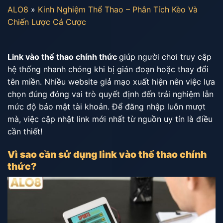
ALO8
»
Kinh Nghiệm Thể Thao – Phân Tích Kèo Và
Chiến Lược Cá Cược
Link vào thể thao chính thức
giúp người chơi truy cập
hệ thống nhanh chóng khi bị gián đoạn hoặc thay đổi
tên miền. Nhiều website giả mạo xuất hiện nên việc lựa
chọn đúng đóng vai trò quyết định đến trải nghiệm lẫn
mức độ bảo mật tài khoản. Để đăng nhập luôn mượt
mà, việc cập nhật link mới nhất từ nguồn uy tín là điều
cần thiết!
Vì sao cần sử dụng link vào thể thao chính
thức?