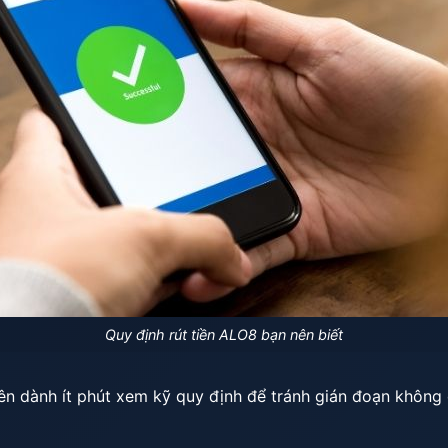
Quy định rút tiền ALO8 bạn nên biết
ên dành ít phút xem kỹ quy định để tránh gián đoạn không đ