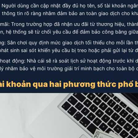
: Người dùng cần cập nhật đầy đủ họ tên, số tài khoản ngâ
i thông tin rõ ràng nhằm đảm bảo an toàn giao dịch cho kh
ãi: Trong trường hợp đã nhận ưu đãi từ thương hiệu, thàn
ện, hệ thống sẽ từ chối yêu cầu để đảm bảo công bằng giữa
ng: Sân chơi quy định mức giao dịch tối thiểu cho mỗi lần t
át sinh sai sót khiến yêu cầu bị treo hoặc phải gửi lại từ đ
oạt động: Nhà cái sẽ rà soát lịch sử hoạt động trước khi d
 lý nhằm bảo vệ môi trường giải trí minh bạch cho toàn bộ
tài khoản qua hai phương thức phổ 