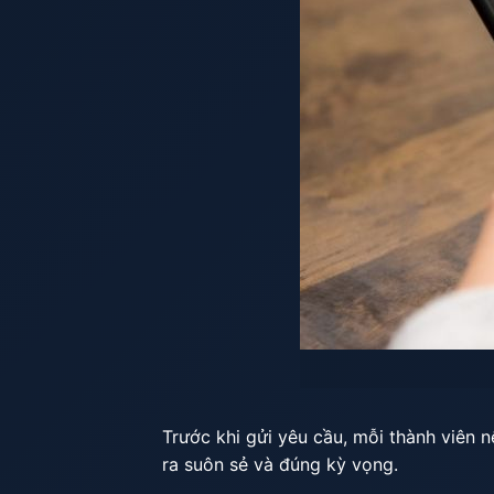
Trước khi gửi yêu cầu, mỗi thành viên n
ra suôn sẻ và đúng kỳ vọng.