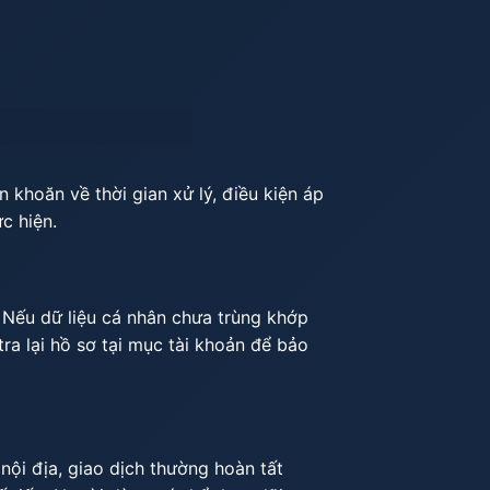
 khoăn về thời gian xử lý, điều kiện áp
c hiện.
. Nếu dữ liệu cá nhân chưa trùng khớp
ra lại hồ sơ tại mục tài khoản để bảo
ội địa, giao dịch thường hoàn tất