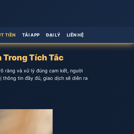
ÚT TIỀN
TẢI APP
ĐẠI LÝ
LIÊN HỆ
 Trong Tích Tắc
rõ ràng và xử lý đúng cam kết, người
thông tin đầy đủ, giao dịch sẽ diễn ra