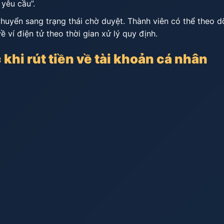
 yêu cầu”.
uyển sang trạng thái chờ duyệt. Thành viên có thể theo dõi 
 ví điện tử theo thời gian xử lý quy định.
 khi rút tiền về tài khoản cá nhân