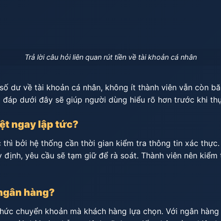
Trả lời câu hỏi liên quan rút tiền về tài khoản cá nhân
ố dư về tài khoản cá nhân, không ít thành viên vẫn còn băn
 đáp dưới đây sẽ giúp người dùng hiểu rõ hơn trước khi thự
ệt ngay lập tức?
thì bởi hệ thống cần thời gian kiểm tra thông tin xác thực
định, yêu cầu sẽ tạm giữ để rà soát. Thành viên nên kiểm t
n ngân hàng?
thức chuyển khoản mà khách hàng lựa chọn. Với ngân hàng n