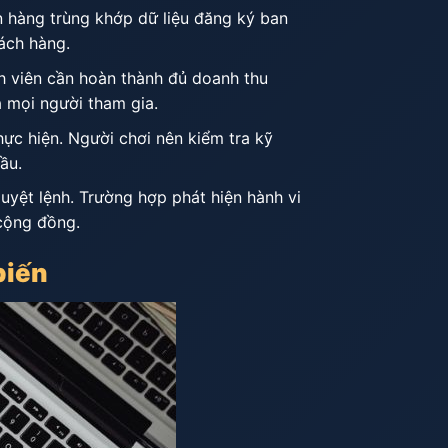
n hàng trùng khớp dữ liệu đăng ký ban
ách hàng.
h viên cần hoàn thành đủ doanh thu
 mọi người tham gia.
hực hiện. Người chơi nên kiểm tra kỹ
ầu.
uyệt lệnh. Trường hợp phát hiện hành vi
 cộng đồng.
biến