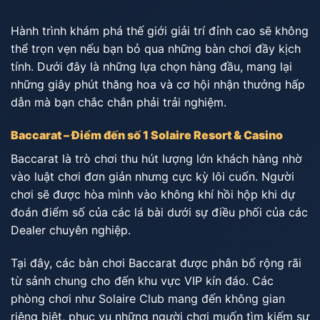
Hành trình khám phá thế giới giải trí đỉnh cao sẽ không
thể trọn vẹn nếu bạn bỏ qua những bàn chơi đầy kịch
tính. Dưới đây là những lựa chọn hàng đầu, mang lại
những giây phút thăng hoa và cơ hội nhận thưởng hấp
dẫn mà bạn chắc chắn phải trải nghiệm.
Baccarat – Điểm đến số 1 Solaire Resort & Casino
Baccarat là trò chơi thu hút lượng lớn khách hàng nhờ
vào luật chơi đơn giản nhưng cực kỳ lôi cuốn. Người
chơi sẽ được hòa mình vào không khí hồi hộp khi dự
đoán điểm số của các lá bài dưới sự điều phối của các
Dealer chuyên nghiệp.
Tại đây, các bàn chơi Baccarat được phân bố rộng rãi
từ sảnh chung cho đến khu vực VIP kín đáo. Các
phòng chơi như Solaire Club mang đến không gian
riêng biệt, phục vụ những người chơi muốn tìm kiếm sự