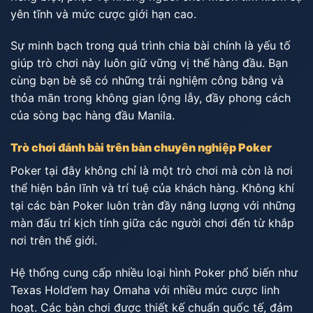
yên tĩnh và mức cược giới hạn cao.
Sự minh bạch trong quá trình chia bài chính là yếu tố
giúp trò chơi này luôn giữ vững vị thế hàng đầu. Bạn
cùng bạn bè sẽ có những trải nghiệm công bằng và
thỏa mãn trong không gian lộng lẫy, đầy phong cách
của sòng bạc hàng đầu Manila.
Trò chơi đánh bài trên bàn chuyên nghiệp Poker
Poker tại đây không chỉ là một trò chơi mà còn là nơi
thể hiện bản lĩnh và trí tuệ của khách hàng. Không khí
tại các bàn Poker luôn tràn đầy năng lượng với những
màn đấu trí kịch tính giữa các người chơi đến từ khắp
nơi trên thế giới.
Hệ thống cung cấp nhiều loại hình Poker phổ biến như
Texas Hold’em hay Omaha với nhiều mức cược linh
hoạt. Các bàn chơi được thiết kế chuẩn quốc tế, đảm