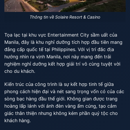
Thông tin về Solaire Resort & Casino
Tọa lạc tại khu vực Entertainment City sầm uất của
Manila, đây là khu nghỉ dưỡng tích hợp đầu tiên mang
đẳng cấp quốc tế tại Philippines. Với vị trí đắc địa
hướng nhìn ra vịnh Manila, nơi này mang đến trải
nghiệm nghỉ dưỡng kết hợp giải trí vô cùng tuyệt vời
cho du khách.
Kiến trúc của công trình là sự kết hợp tinh tế giữa
phong cách hiện đại và nét sang trọng vốn có của các
sòng bạc hàng đầu thế giới. Không gian được trang
hoàng lấp lánh với ánh đèn vàng ấm cúng, tạo cảm
giác thân thiện nhưng không kém phần quý tộc cho
khách hàng.