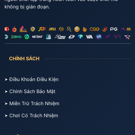
không bị gián đoạn.
thắng cược lớn.
Các sảnh trò chơi hấp dẫn thu hút hàng triệu
hội viên
CHÍNH SÁCH
Điều Khoản Điều Kiện
Chính Sách Bảo Mật
Miễn Trừ Trách Nhiệm
Các trò chơi được yêu thích tại sân cược
Chơi Có Trách Nhiệm
Không dừng lại ở lợi thế pháp lý, ALO8 còn ghi dấu ấn
nhờ hệ sinh thái trò chơi đồ sộ, xây dựng theo tiêu