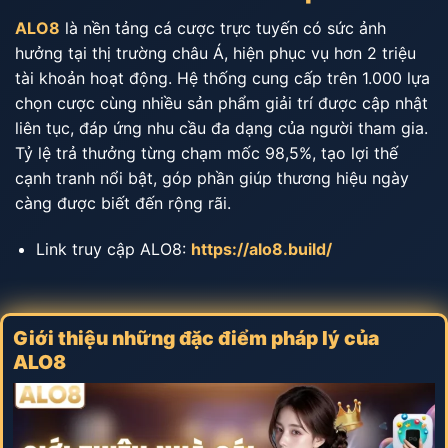
ALO8
là nền tảng cá cược trực tuyến có sức ảnh
hưởng tại thị trường châu Á, hiện phục vụ hơn 2 triệu
tài khoản hoạt động. Hệ thống cung cấp trên 1.000 lựa
chọn cược cùng nhiều sản phẩm giải trí được cập nhật
liên tục, đáp ứng nhu cầu đa dạng của người tham gia.
Tỷ lệ trả thưởng từng chạm mốc 98,5%, tạo lợi thế
cạnh tranh nổi bật, góp phần giúp thương hiệu ngày
càng được biết đến rộng rãi.
Link truy cập ALO8:
https://alo8.build/
Giới thiệu những đặc điểm pháp lý của
ALO8