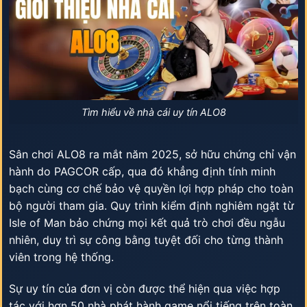
Tìm hiểu về nhà cái uy tín ALO8
Sân chơi ALO8 ra mắt năm 2025, sở hữu chứng chỉ vận
hành do PAGCOR cấp, qua đó khẳng định tính minh
bạch cùng cơ chế bảo vệ quyền lợi hợp pháp cho toàn
bộ người tham gia. Quy trình kiểm định nghiêm ngặt từ
Isle of Man bảo chứng mọi kết quả trò chơi đều ngẫu
nhiên, duy trì sự công bằng tuyệt đối cho từng thành
viên trong hệ thống.
Sự uy tín của đơn vị còn được thể hiện qua việc hợp
tác với hơn 50 nhà phát hành game nổi tiếng trên toàn