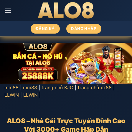
Skip
to
content
ĐĂNG KÝ
ĐĂNG NHẬP
mm88
|
mm88
|
trang chủ KJC
|
trang chủ xx88
|
LLWIN
|
LLWIN
|
ALO8 – Nhà Cái Trực Tuyến Đỉnh Cao
Với 3000+ Game Hấp Dẫn